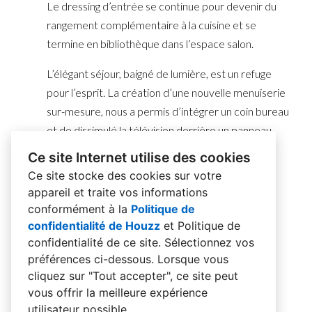
Le dressing d’entrée se continue pour devenir du
rangement complémentaire à la cuisine et se
termine en bibliothèque dans l’espace salon.
L’élégant séjour, baigné de lumière, est un refuge
pour l’esprit. La création d’une nouvelle menuiserie
sur-mesure, nous a permis d’intégrer un coin bureau
et de dissimulé la télévision derrière un panneau
coulissant strié. Le travail de reliefs contribue à
Ce site Internet utilise des cookies
créer en ensemble contrasté empreint d’une
Ce site stocke des cookies sur votre
certaine volupté.
appareil et traite vos informations
conformément à la
Politique de
La suite parentale est un savant mélange entre
confidentialité de Houzz
et
Politique de
douceur et contraste, à l’image de l’ambiance
confidentialité de ce site
. Sélectionnez vos
travaillé sur l’ensemble de l’appartement.
préférences ci-dessous. Lorsque vous
cliquez sur "Tout accepter", ce site peut
vous offrir la meilleure expérience
utilisateur possible.